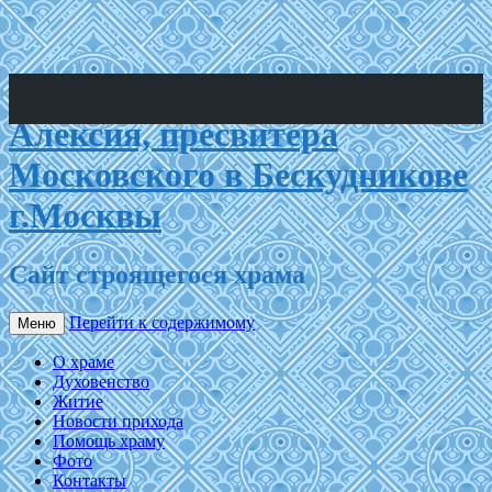
Храм Святого праведного
Алексия, пресвитера
Московского в Бескудникове
г.Москвы
Сайт строящегося храма
Перейти к содержимому
Меню
О храме
Духовенство
Житие
Новости прихода
Помощь храму
Фото
Контакты