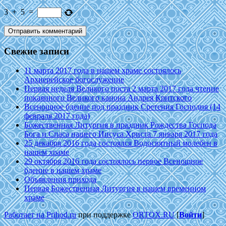
3
+
5
=
Свежие записи
11 марта 2017 года в нашем храме состоялось
Архиерейское богослужение
Первая неделя Великого поста 2 марта 2017 года чтение
покаянного Великого канона Андрея Критского
Всенощное бдение под праздник Сретения Господня (14
февраля 2017 года)
Божественная Литургия в праздник Рождества Господа
Бога и Спаса нашего Иисуса Христа 7 января 2017 года
25 декабря 2016 года состоялся Водосвятный молебен в
нашем храме
29 октября 2016 года состоялось первое Всенощное
бдение в нашем храме
Объявления прихода
Первая Божественная Литургия в нашем временном
храме
Работает на Prihod.ru
при поддержке
ORTOX.RU
[
Войти
]