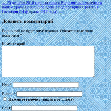
←
25 декабря 2016 года состоялся Водосвятный молебен в
нашем храме
Всенощное бдение под праздник Сретения
Господня (14 февраля 2017 года)
→
Добавить комментарий
Ваш e-mail не будет опубликован.
Обязательные поля
помечены
*
Комментарий
Имя
*
E-mail
*
Нажмите галочку (защита от спама)
Сайт