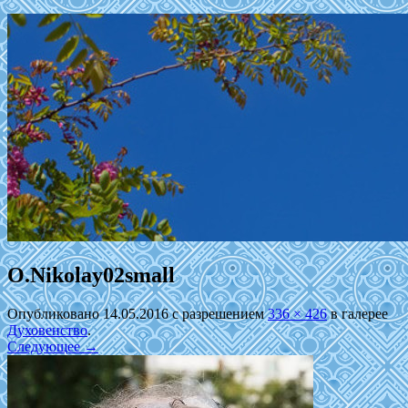
O.Nikolay02small
Опубликовано
14.05.2016
с разрешением
336 × 426
в галерее
Духовенство
.
Следующее →