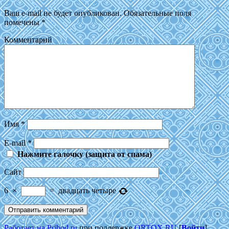
Ваш e-mail не будет опубликован.
Обязательные поля
помечены
*
Комментарий
Имя
*
E-mail
*
Нажмите галочку (защита от спама)
Сайт
6
×
=
двадцать четыре
Работает на Prihod.ru
при поддержке
ORTOX.RU
[
Войти
]