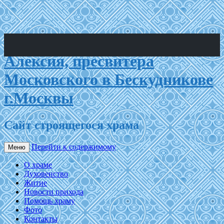
Храм Святого праведного
Алексия, пресвитера
Московского в Бескудникове
г.Москвы
Сайт строящегося храма
Перейти к содержимому
Меню
О храме
Духовенство
Житие
Новости прихода
Помощь храму
Фото
Контакты